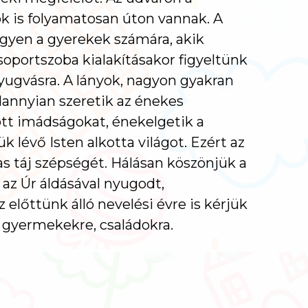
árók is folyamatosan úton vannak. A
egyen a gyerekek számára, akik
soportszoba kialakításakor figyeltünk
nyugvásra. A lányok, nagyon gyakran
dannyian szeretik az énekes
tt imádságokat, énekelgetik a
 lévő Isten alkotta világot. Ezért az
vas táj szépségét. Hálásan köszönjük a
 az Úr áldásával nyugodt,
előttünk álló nevelési évre is kérjük
ó gyermekekre, családokra.