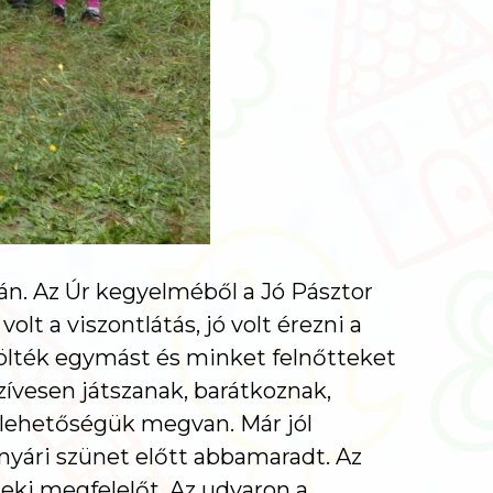
án. Az Úr kegyelméből a Jó Pásztor
t a viszontlátás, jó volt érezni a
özölték egymást és minket felnőtteket
szívesen játszanak, barátkoznak,
 lehetőségük megvan. Már jól
a nyári szünet előtt abbamaradt. Az
eki megfelelőt. Az udvaron a