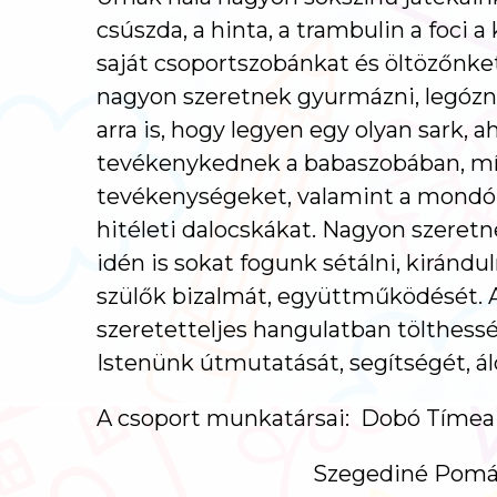
csúszda, a hinta, a trambulin a foci a
saját csoportszobánkat és öltözőnke
nagyon szeretnek gyurmázni, legózni, 
arra is, hogy legyen egy olyan sark,
tevékenykednek a babaszobában, míg 
tevékenységeket, valamint a mondók
hitéleti dalocskákat. Nagyon szeretne
idén is sokat fogunk sétálni, kirándu
szülők bizalmát, együttműködését. Az
szeretetteljes hangulatban tölthessé
Istenünk útmutatását, segítségét, ál
A csoport munkatársai: Dobó Tíme
Szegediné Pomázi Enik