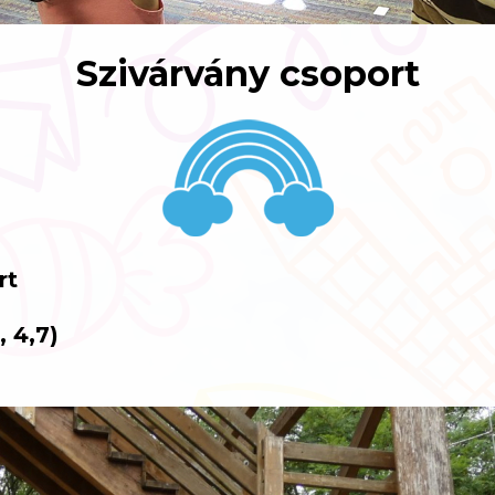
Szivárvány csoport
rt
, 4,7)