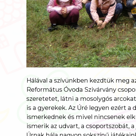
Hálával a szívünkben kezdtük meg az 
Református Óvoda Szivárvány csoportj
szeretetet, látni a mosolygós arcoka
is a gyerekek. Az Úré legyen ezért a 
ismerkednek és mivel nincsenek elkü
ismerik az udvart, a csoportszobát, a
Úrnak hála nagyon sokszínű játékain