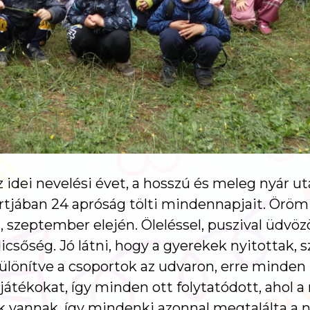
idei nevelési évet, a hosszú és meleg nyár ut
ában 24 apróság tölti mindennapjait. Öröm vol
t, szeptember elején. Öleléssel, puszival üdv
dicsőség. Jó látni, hogy a gyerekek nyitottak, 
lönítve a csoportok az udvaron, erre minden
 játékokat, így minden ott folytatódott, ahol 
k vannak, így mindenki azonnal megtalálta a n