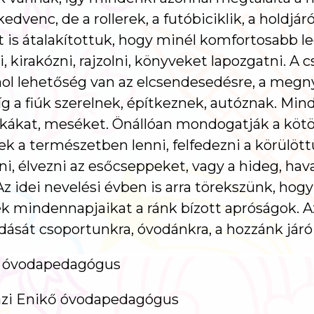
 kedvenc, de a rollerek, a futóbiciklik, a holdj
t is átalakítottuk, hogy minél komfortosabb l
kirakózni, rajzolni, könyveket lapozgatni. A c
 ahol lehetőség van az elcsendesedésre, a meg
a fiúk szerelnek, építkeznek, autóznak. Min
ákat, meséket. Önállóan mondogatják a kötö
k a természetben lenni, felfedezni a körülöttük
lni, élvezni az esőcseppeket, vagy a hideg, ha
 idei nevelési évben is arra törekszünk, hogy
k mindennapjaikat a ránk bízott apróságok. Az 
dását csoportunkra, óvodánkra, a hozzánk jár
a óvodapedagógus
ő óvodapedagógus