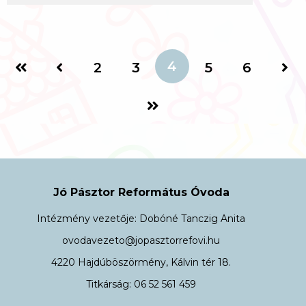
4
2
3
5
6
Jó Pásztor Református Óvoda
Intézmény vezetője: Dobóné Tanczig Anita
ovodavezeto@jopasztorrefovi.hu
4220 Hajdúböszörmény, Kálvin tér 18.
Titkárság: 06 52 561 459